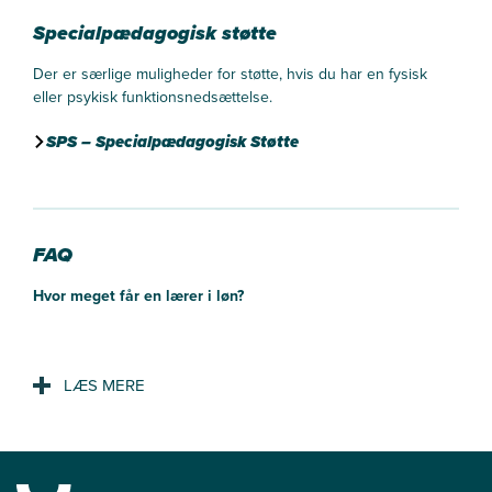
Specialpædagogisk støtte
Der er særlige muligheder for støtte, hvis du har en fysisk
eller psykisk funktionsnedsættelse.
SPS – Specialpædagogisk Støtte
FAQ
Hvor meget får en lærer i løn?
Gennemsnitslønnen pr. måned for en nyuddannet lærer i
folkeskolen lå på 34.000 kr. i 2018.
Hvor mange undervisningstimer har en lærer?