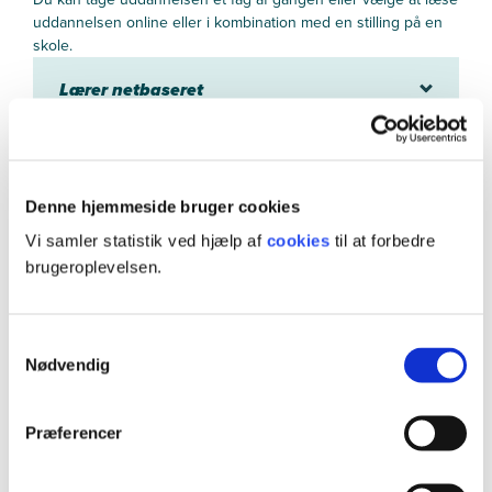
uddannelsen online eller i kombination med en stilling på en
skole.
Lærer netbaseret
Meritlærer
Denne hjemmeside bruger cookies
Lærer - trainee
Vi samler statistik ved hjælp af
cookies
til at forbedre
brugeroplevelsen.
Lærer - enkeltfag
Samtykkevalg
Nødvendig
Studiested og studieliv
Præferencer