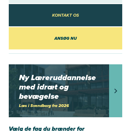
KONTAKT OS
KONTAKT OS
ANSØG NU
Ny Læreruddannelse
med idræt og
bevægelse
Læs i Svendborg fra 2026
Vælg de fag du brænder for