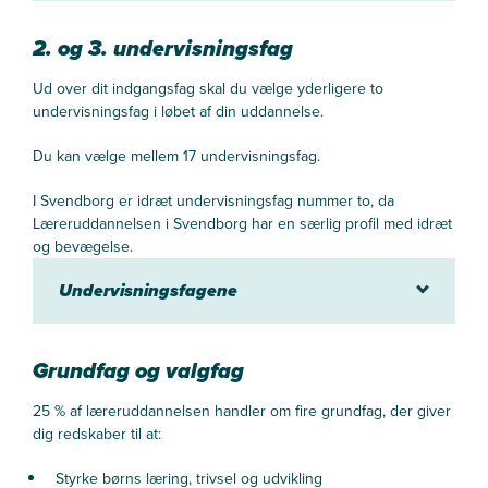
Dansk (4.-10. klassetrin)
Matematik
2. og 3. undervisningsfag
Indgangsfag i Svendborg
Ud over dit indgangsfag skal du vælge yderligere to
undervisningsfag i løbet af din uddannelse.
Alle lærerstuderende i Svendborg har dansk (4.-10. klassetrin)
som indgangsfag og idræt som undervisningsfag nummer to.
Du kan vælge mellem 17 undervisningsfag.
Dansk og matematik som indgangsfag
I Svendborg er idræt undervisningsfag nummer to, da
Læreruddannelsen i Svendborg har en særlig profil med idræt
Dansk kan kun vælges som dit første undervisningsfag.
og bevægelse.
Det samme gælder matematik på Læreruddannelsen i Jelling.
Undervisningsfagene
Hvis du ønsker dansk - eller matematik i Jelling - skal du
derfor vælge det som indgangsfag.
Grundfag og valgfag
Adgangsbegrænsning og dimensionering
25 % af læreruddannelsen handler om fire grundfag, der giver
Der kan være adgangsbegrænsning eller dimensionering på
dig redskaber til at:
indgangsfagene.
Styrke børns læring, trivsel og udvikling