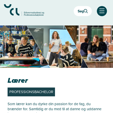
Gå
til
Søg
hovedindhold
Åben
Lærer
PROFESSIONSBACHELOR
Som lærer kan du dyrke din passion for de fag, du
brænder for. Samtidig er du med til at danne og uddanne