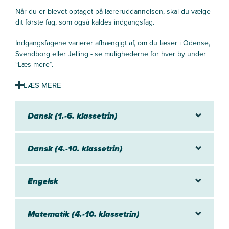
Når du er blevet optaget på læreruddannelsen, skal du vælge
dit første fag, som også kaldes indgangsfag.
Indgangsfagene varierer afhængigt af, om du læser i Odense,
Svendborg eller Jelling - se mulighederne for hver by under
“Læs mere”.
Indgangsfag i Odense
Du kan vælge mellem:
Dansk (1.-6. klassetrin)
Dansk (1.-6. klassetrin) (kun sommeroptag)
Dansk (4.-10. klassetrin)
Dansk (4.-10. klassetrin)
Matematik
Engelsk (kun sommeroptag)
Indgangsfag i Jelling
Engelsk
Du kan vælge mellem:
Matematik (4.-10. klassetrin)
Dansk (1.-6. klassetrin)