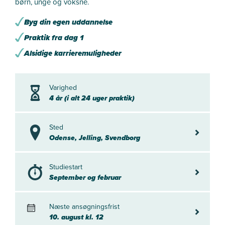
børn, unge og voksne.
Byg din egen uddannelse
Praktik fra dag 1
Alsidige karrieremuligheder
Varighed
4 år (i alt 24 uger praktik)
Sted
Odense, J
Odense, Jelling, Svendborg
Studiestart
September
September og februar
Næste ansøgningsfrist
10. august
10. august kl. 12