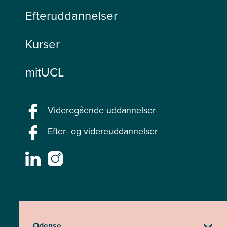
karaktergennemsnit på mindst 7,0, hvis du søger via kvote 1.
Efteruddannelser
Kurser
mitUCL
Videregående uddannelser
Efter- og videreuddannelser
Odense