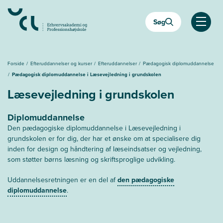
Gå
til
Søg
hovedindhold
Åben
Forside
Efteruddannelser og kurser
Efteruddannelser
Pædagogisk diplomuddannelse
Pædagogisk diplomuddannelse i Læsevejledning i grundskolen
Læsevejledning i grundskolen
Diplomuddannelse
Den pædagogiske diplomuddannelse i Læsevejledning i
grundskolen er for dig, der har et ønske om at specialisere dig
inden for design og håndtering af læseindsatser og vejledning,
som støtter børns læsning og skriftsproglige udvikling.
Uddannelsesretningen er en del af
den pædagogiske
diplomuddannelse
.