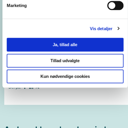
det pædagogiske område
Marketing
30 46 50 13
stsk@ucl.dk
Se LinkedIn-profil
Vis detaljer
Studieordning for pædagogiske diplomuddannelse
Ja, tillad alle
Bekendtgørelse for diplomuddannelser
Tillad udvalgte
Pædagogisk praksis
Kun nødvendige cookies
Del på: