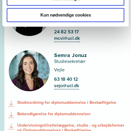
konsulent
Videreuddannelse Sundhed,
Kun nødvendige cookies
Socialt arbejde og
Velfærdsforskning
24 82 53 17
mcvi@ucl.dk
Semra Jonuz
Studiesekretær
Vejle
63 18 40 12
sejo@ucl.dk
Studieordning for diplomuddannelse i Beskæftigelse
Bekendtgørelse for diplomuddannelser
Undervisningstilrettelæggelse, studie - og arbejdsformer
på Diplomuddannelsen i Beskæftigelse