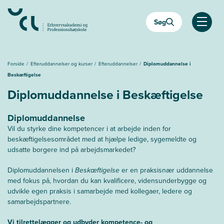
Gå
til
Søg
hovedindhold
Åben
Forside
Efteruddannelser og kurser
Efteruddannelser
Diplomuddannelse i
Beskæftigelse
Diplomuddannelse i Beskæftigelse
Diplomuddannelse
Vil du styrke dine kompetencer i at arbejde inden for
beskæftigelsesområdet med at hjælpe ledige, sygemeldte og
udsatte borgere ind på arbejdsmarkedet?
Diplomuddannelsen i
Beskæftigelse
er en praksisnær uddannelse
med fokus på, hvordan du kan kvalificere, vidensunderbygge og
udvikle egen praksis i samarbejde med kollegaer, ledere og
samarbejdspartnere.
Vi tilrettelægger og udbyder kompetence- og