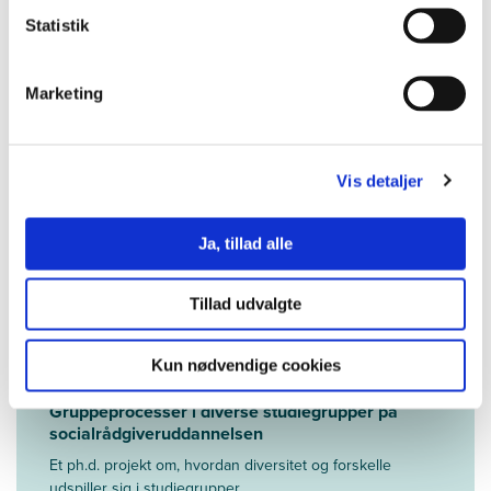
Faciliteret gaming som fællesskabende aktivitet
Statistik
for elever i udsatte positioner
Et ph.d. projekt om inklusion i folkeskolen og på
specialskole
Marketing
Vis detaljer
Fremskudte socialrådgiveres rolle i folkeskolen
Ja, tillad alle
Et ph.d. projekt om tidlig indsats i forhold til børn, der
vækker bekymring i skolen
Tillad udvalgte
Kun nødvendige cookies
Gruppeprocesser i diverse studiegrupper på
socialrådgiveruddannelsen
Et ph.d. projekt om, hvordan diversitet og forskelle
udspiller sig i studiegrupper.