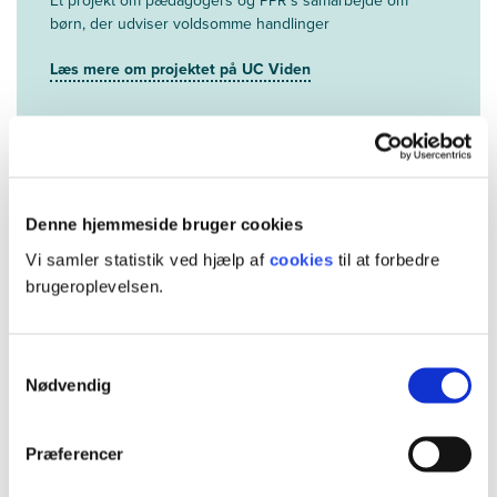
Et projekt om pædagogers og PPR’s samarbejde om
børn, der udviser voldsomme handlinger
Læs mere om projektet på UC Viden
INSPiRE: Interrupting Spirals of Vulnerability -
Reconfiguring Collaboration Between PPR,
Denne hjemmeside bruger cookies
School, and Family
Vi samler statistik ved hjælp af
cookies
til at forbedre
Et projekt om samarbejdet mellem PPR, skole og familier
brugeroplevelsen.
om udsatte børn og unge
Læs mere om projektet på UC Viden
Samtykkevalg
Nødvendig
Præferencer