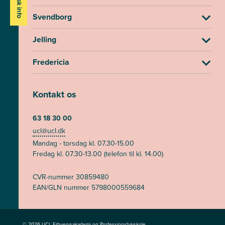
Praktisk info
Svendborg
Jelling
Fredericia
Kontakt os
63 18 30 00
ucl@ucl.dk
Mandag - torsdag kl. 07.30-15.00
Fredag kl. 07.30-13.00 (telefon til kl. 14.00)
CVR-nummer 30859480
EAN/GLN nummer 5798000559684
© 2026 UCL Erhvervsakademi og Professionshøjskole