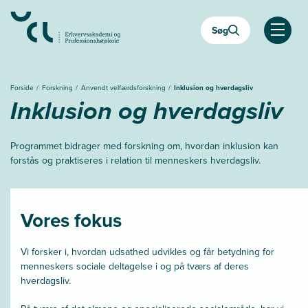
Gå
til
Søg
hovedindhold
Åben
Forside
Forskning
Anvendt velfærdsforskning
Inklusion og hverdagsliv
Inklusion og hverdagsliv
Programmet bidrager med forskning om, hvordan inklusion kan
forstås og praktiseres i relation til menneskers hverdagsliv.
Vores fokus
Vi forsker i, hvordan udsathed udvikles og får betydning for
menneskers sociale deltagelse i og på tværs af deres
hverdagsliv.