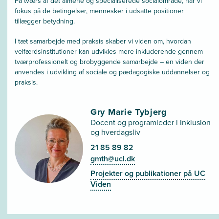
På tværs af det almene og specialiserede socialområde, har vi
fokus på de betingelser, mennesker i udsatte positioner
tillægger betydning.
I tæt samarbejde med praksis skaber vi viden om, hvordan
velfærdsinstitutioner kan udvikles mere inkluderende gennem
tværprofessionelt og brobyggende samarbejde – en viden der
anvendes i udvikling af sociale og pædagogiske uddannelser og
praksis.
Gry Marie Tybjerg
Docent og programleder i Inklusion
og hverdagsliv
21 85 89 82
gmth@ucl.dk
Projekter og publikationer på UC
Viden