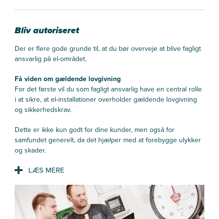
Bliv autoriseret
Der er flere gode grunde til, at du bør overveje at blive fagligt
ansvarlig på el-området.
Få viden om gældende lovgivning
For det første vil du som fagligt ansvarlig have en central rolle
i at sikre, at el-installationer overholder gældende lovgivning
og sikkerhedskrav.
Dette er ikke kun godt for dine kunder, men også for
samfundet generelt, da det hjælper med at forebygge ulykker
og skader.
Få større ansvar
En anden grund til at blive fagligt ansvarlig er, at det kan være
en god trædepude for at få en ledende stilling inden for
branchen.