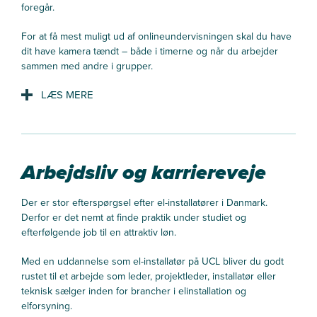
foregår.
For at få mest muligt ud af onlineundervisningen skal du have
dit have kamera tændt – både i timerne og når du arbejder
sammen med andre i grupper.
Samme muligheder hjemme
Du vil opleve samme høje niveau i undervisningen, om du
sidder derhjemme eller møder op fysisk i Odense eller Vejle.
Arbejdsliv og karriereveje
Vores video-udstyr gør, at du kan deltage i gruppearbejde og
kommunikere med både undervisere og medstuderende,
selvom du sidder derhjemme.
Der er stor efterspørgsel efter el-installatører i Danmark.
Derfor er det nemt at finde praktik under studiet og
Undervisning 3 - 4 dage om ugen
efterfølgende job til en attraktiv løn.
Der er undervisningsaktiviteter tre til fire dage om ugen.
Med en uddannelse som el-installatør på UCL bliver du godt
Undervisning, faglig vejledning og andre studieaktiviteter
rustet til et arbejde som leder, projektleder, installatør eller
foregår både virtuelt via fjernundervisning og ved fysisk
teknisk sælger inden for brancher i elinstallation og
fremmøde på en af UCL’s lokationer i Vejle eller Odense.
elforsyning.