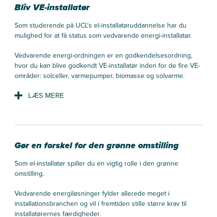
Bliv VE-installatør
Men kun hvis den har en medarbejder ansat, der er godkendt
Som studerende på UCL's el-installatøruddannelse har du
som fagligt ansvarlig.
mulighed for at få status som vedvarende energi-installatør.
Det er den godkendelse, du kan ansøge om, hvis du har
Vedvarende energi-ordningen er en godkendelsesordning,
bestået uddannelsen til el-installatør.
hvor du kan blive godkendt VE-installatør inden for de fire VE-
områder: solceller, varmepumper, biomasse og solvarme.
Du kan blive godkendt VE-installatør inden for varmepumper
og solceller.
Du bliver VE-installatør ved at vælge
varmepumper og solceller som et valgfag undervejs på
uddannelsen.
Gør en forskel for den grønne omstilling
Efter at have afsluttet et af ovenstående valgfag, har du
Som el-installatør spiller du en vigtig rolle i den grønne
mulighed for at blive VE-godkendt ved Energistyrelsen.
omstilling.
Du kan læse mere om VE-godkendelsesordningen
Vedvarende energiløsninger fylder allerede meget i
på Energistyrelsens hjemmeside og i bekendtgørelsen om
installationsbranchen og vil i fremtiden stille større krav til
godkendelsesordningen for virksomheder, der monterer
installatørernes færdigheder.
vedvarende energianlæg.