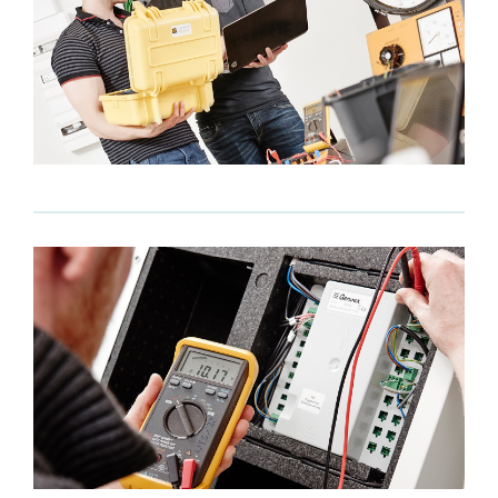
Som fagligt ansvarlig vil du have ansvaret for at styre og
koordinere el-arbejdet i en virksomhed. Du vil derfor have
mulighed for at udvikle dine lederevner og gøre karriere inden
for el-branchen.
Vær med til at sikre kvaliteten
Endelig vil du som fagligt ansvarlig have mulighed for, at være
med til at sikre kvaliteten af det el-arbejde, der udføres i din
virksomhed.
Du vil have ansvaret for at sikre, at der anvendes de bedste
metoder og materialer og du vil have mulighed for, at
videreformidle din faglige viden til dine medarbejdere.
Udvikl dig som leder og fagperson
I det hele taget kan det være en spændende og udfordrende
rolle, at være fagligt ansvarlig på el-området og det kan være
en god mulighed for, at udvikle dine faglige og lederevner.
Tidligere var autorisationen personlig. I dag er det
virksomheden, der er autoriseret.