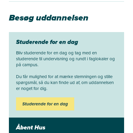
virksomhedsfællesskab. Her har UCL et lille
kontormiljø, hvor du kan sidde sammen med andre
Besøg uddannelsen
iværksætterlystne studerende. I Spinderihallerne
finder du også prototypeværkstedet FabLab, hvor
du kan bruge de nyeste digitale teknologier.
Studerende for en dag
Bliv studerende for en dag og tag med en
studerende til undervisning og rundt i faglokaler og
på campus.
Du får mulighed for at mærke stemningen og stille
spørgsmål, så du kan finde ud af, om uddannelsen
er noget for dig.
Studerende for en dag
Åbent Hus