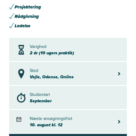
Projektering
Rådgivning
Ledelse
Varighed
2 år (10 ugers praktik)
Sted
Vejle, Od
Vejle, Odense, Online
Studiestart
September
Næste ansøgningsfrist
10. august
10. august kl. 12