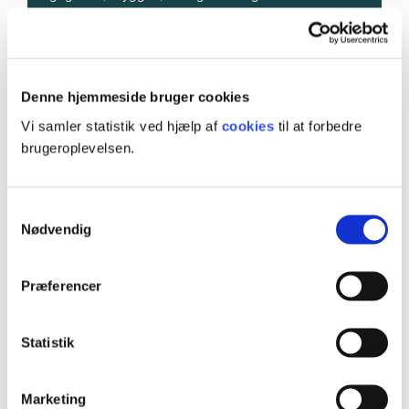
Vejle.
UCL Boulevarden
Boulevarden 25
7100 Vejle
Denne hjemmeside bruger cookies
Vi samler statistik ved hjælp af
cookies
til at forbedre
brugeroplevelsen.
Samtykkevalg
Nødvendig
Præferencer
Campus
Statistik
UCL’s campus på Boulevarden ligger centralt i
Læs mere
studiebyen Vejle. Her har du fx ikke langt til den
hyggelige gågade og centret Bryggen, eller til
Marketing
lækker mad i Vejle Streetfood og kreative