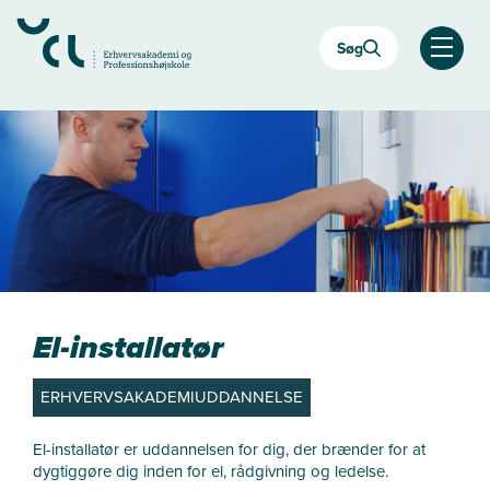
Gå
til
Søg
hovedindhold
Åben
El-installatør
ERHVERVSAKADEMIUDDANNELSE
El-installatør er uddannelsen for dig, der brænder for at
dygtiggøre dig inden for el, rådgivning og ledelse.