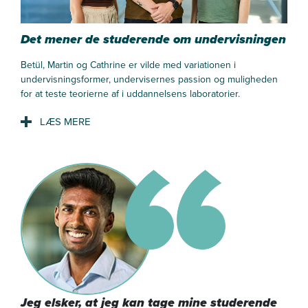
skal have behandling resten af livet.
Det mener de studerende om undervisningen
Betül, Martin og Cathrine er vilde med variationen i
undervisningsformer, undervisernes passion og muligheden
for at teste teorierne af i uddannelsens laboratorier.
Betül Deveci Khazen
Hvornår begyndte du at forske?
- Jeg blev involveret i forskning kort efter, jeg blev uddannet
radiograf og ansat på Nuklearmedicinsk Afdeling på OUH.
- Jeg deltog i rigtig mange forskningsprojekter de første par
år, og en kollega og jeg vandt blandt andet en ærespris på en
stor europæisk kongres.
Jeg elsker, at jeg kan tage mine studerende
Jeg er glad for variationen i undervisningsformerne.