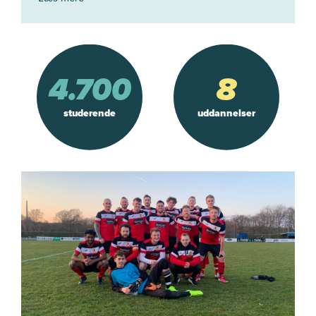
ligne, at der ikke er nogen struktur på et hospital som Kibuli.
Allé bliver du en del af et aktivt studiemiljø med
4700 studerende fordelt på 5
- Alligevel fik de det hele til at fungere – på egne præmisser.
sundhedsuddannelser og 3 andre uddannelser.
Hvordan er det at være patient i Uganda?
4.700
8
- Da jeg brækkede min fod på turen, oplevede jeg systemet
indefra som patient.
studerende
uddannelser
- Jeg blev sendt mellem flere hospitaler for at få lavet
røntgenbilleder på grund af manglende ressourcer, og
kvaliteten af billederne var lav.
- Det var en øjenåbner for, hvor meget vi tager vores danske
sundhedssystem for givet.