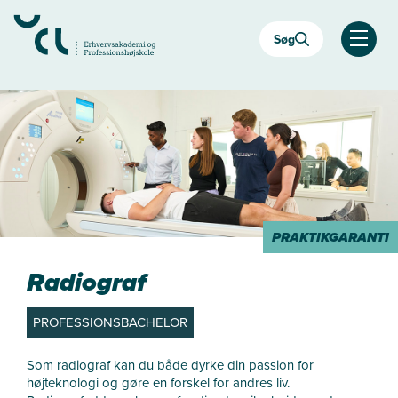
Gå
til
Søg
hovedindhold
Åben
PRAKTIKGARANTI
Radiograf
PROFESSIONSBACHELOR
Som radiograf kan du både dyrke din passion for
højteknologi og gøre en forskel for andres liv.