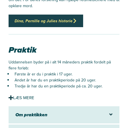
opklare mord.
Mere afklaret inden mødet med patienter
Dina, Pernille og Julies historie
VR-teknologien supplerer, at de studerende også kan øve sig i
at tage røntgenbilleder med rigtigt røntgenudstyr i
uddannelsens røntgenrum.
Praktik
- Fordelen ved VR er, at det giver os mulighed for at tage
ekstra mange billeder, siger Kathrine.
Uddannelsen byder på i alt 14 måneders praktik fordelt på
- Det gør, at jeg føler mig mere rolig og afklaret, inden jeg skal
flere forløb:
ud at møde patienter. Det betyder også, at jeg kan fokusere
Første år er du i praktik i 17 uger.
mere på patienten og give dem en bedre oplevelse, siger hun.
Andet år har du en praktikperiode på 20 uger.
Tredje år har du en praktikperiode på ca. 20 uger.
Du kommer i praktik forskellige steder
Uddannelsens praktikforløb foregår på billeddiagnostiske,
Om praktikken
stråleterapeutiske og nuklearmedicinske afdelinger på
offentlige hospitaler.