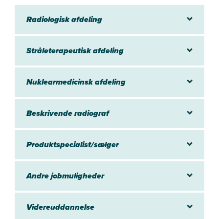
Avancerede teknologier bliver en væsentlig del af din hverdag
Radiologisk afdeling
som radiograf.
Du kan fx arbejde med almindelige røntgenundersøgelser,
Stråleterapeutisk afdeling
stråleterapi eller CT-, MR- og ultralydsscanning.
Ud over de meget tekniske ting er det væsentligt, at du som
radiograf kommer til at møde syge patienter, som du skal
Nuklearmedicinsk afdeling
drage omsorg for.
Og så kan du som radiograf også se frem til at få lov at bruge
Beskrivende radiograf
al den viden, du har fået fra uddannelsen om anatomi,
fysiologi, fysik, strålebiologi, sygdomslære og meget andet.
Produktspecialist/sælger
Andre jobmuligheder
Videreuddannelse