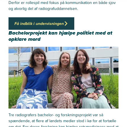
Derfor er rollespil med fokus på kommunikation en både sjov
og alvorlig del af radiografuddannelsen.
- Jeg føler mig mere klar til at komme ud i praktikken på et
sygehus og møde patienter, siger Kathrine Nielsen.
Få indblik i undervisningen
Bachelorprojekt kan hjælpe politiet med at
- Jeg har fået et godt indblik i kravene til et godt
røntgenbillede, siger hun.
opklare mord
- For eksempel hvordan man positionerer det, man tager
billeder af, og hvordan røntgenrøret skal indstilles, siger
Kathrine.
Tre radiografers bachelor- og forskningsprojekt var så
spændende, at flere af landets medier stod i kø for at fortælle
om det. For deres forskning kan hjælpe retsmedicinere med at