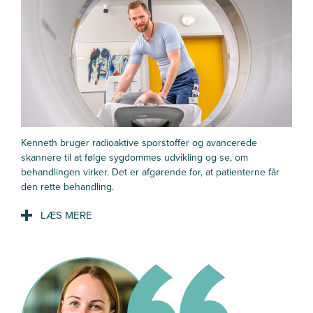
en lang periode.
- Mit arbejde er meningsfuldt og livsbekræftende. Og
patienterne er også med til at gøre, at jeg elsker mit job så
meget. For jeg har et arbejde fyldt med taknemlighed.
- Og i sidste ende kan min viden og min uddannelse være
med til at helbrede patienterne.
Kenneth bruger radioaktive sporstoffer og avancerede
skannere til at følge sygdommes udvikling og se, om
behandlingen virker. Det er afgørende for, at patienterne får
den rette behandling.
Hvad er det særlige ved at arbejde med
nuklearmedicin?
- Nuklearmedicin er lidt som at tænde lyset i et mørkt rum.
- Inden vi skanner patienten, sprøjter vi fx radioaktivt sukker
ind i patienten.