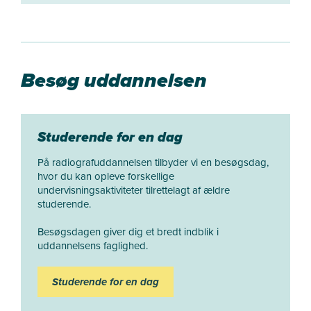
Bohrs Allé.
Fitnessrummet har træningsmaskiner, løse
håndvægte, kettlebells, racks, motionscykler,
løbebånd og meget mere.
Besøg uddannelsen
UCL Fitness tilbyder også holdtræning.
Studerende for en dag
På radiografuddannelsen tilbyder vi en besøgsdag,
hvor du kan opleve forskellige
undervisningsaktiviteter tilrettelagt af ældre
studerende.
Besøgsdagen giver dig et bredt indblik i
uddannelsens faglighed.
Studerende for en dag