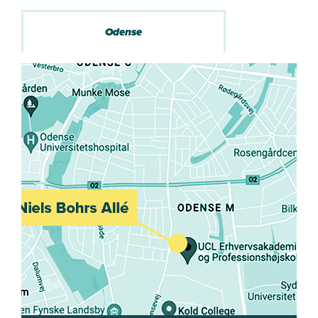
- Hospitalet havde netop fået en MR-scanner. Én af blot syv i
hele landet.
Odense
- Der blev udført maksimalt fire MR- og to CT-scanninger om
dagen. Kun til de mest akutte tilfælde.
Hvordan håndterer man få ressourcer i hverdagen?
- Røntgenafdelingen brugte en ”blind teknik” uden skærme på
stuen eller gennemlysning.
- Billederne blev printet, da hospitalet ikke havde et digitalt
arkivsystem, og patienterne medbragte selv deres billeder ved
hvert besøg.
- Det var imponerende at se, hvordan personalet fik meget ud
af få ressourcer.