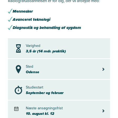
Radiografuddannelsen er for dig, der vil arbejde med:
Mennesker
Avanceret teknologi
Diagnostik og behandling af sygdom
Varighed
3,5 år (14 mdr. praktik)
Sted
Odense
Odense
Studiestart
September og februar
Næste ansøgningsfrist
10. august
10. august kl. 12