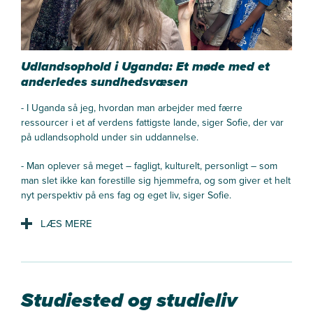
Udlandsophold i Uganda: Et møde med et
anderledes sundhedsvæsen
- I Uganda så jeg, hvordan man arbejder med færre
ressourcer i et af verdens fattigste lande, siger Sofie, der var
på udlandsophold under sin uddannelse.
- Man oplever så meget – fagligt, kulturelt, personligt – som
man slet ikke kan forestille sig hjemmefra, og som giver et helt
nyt perspektiv på ens fag og eget liv, siger Sofie.
Hvordan arbejder man på et hospital i Uganda?
- På Kibuli Hospital i Kampala, et muslimsk privathospital,
observerede og deltog vi i arbejdet på afdelinger som
Studiested og studieliv
røntgen, CT, MR og ultralyd.