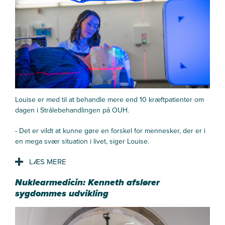
Louise er med til at behandle mere end 10 kræftpatienter om
dagen i Strålebehandlingen på OUH.
- Det er vildt at kunne gøre en forskel for mennesker, der er i
en mega svær situation i livet, siger Louise.
Hvad kan du godt lide ved dit arbejde?
Nuklearmedicin: Kenneth afslører
- Jeg elsker blandingen af at kunne arbejde med teknologi og
sygdommes udvikling
at kunne hjælpe patienterne.
- I mit job har jeg ekstra meget patientkontakt, fordi
patienterne typisk kommer til strålebehandling hver dag over