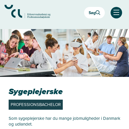
Gå
til
Søg
hovedindhold
Åben
Sygeplejerske
PROFESSIONSBACHELOR
Som sygeplejerske har du mange jobmuligheder i Danmark
og udlandet.