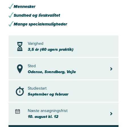
Mennesker
Sundhed og livskvalitet
Mange specialemuligheder
Varighed
3,5 år (40 ugers praktik)
Sted
Odense, S
Odense, Svendborg, Vejle
Studiestart
September og februar
Næste ansøgningsfrist
10. august
10. august kl. 12