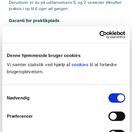
Derudover er du på uddannelsens 5. og 7. semester tilknyttet
praksis i op til 6 uger ad gangen.
Garanti for praktikplads
Alle er sikret en praktikplads.
Praktikken er ulønnet, men du får din SU med.
Denne hjemmeside bruger cookies
Om praktikken
Vi samler statistik ved hjælp af
cookies
til at forbedre
brugeroplevelsen.
Praktiksteder
Samtykkevalg
Nødvendig
Præferencer