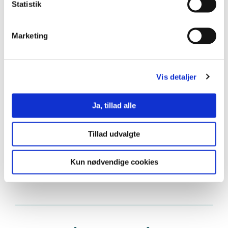
Statistik
Marketing
Katrines 5 praktikforløb
Vis detaljer
Katrine Andersen har på 3½ år været i praktik her:
Ja, tillad alle
Akutmodtagelsen på et sygehus
Hjemmesygeplejen i borgeres eget hjem
Tillad udvalgte
Psykiatrisk afdeling på et sygehus
Hjertemedicinsk laboratorium på et sygehus
Udlandspraktik på Zanzibar i Østafrika.
Kun nødvendige cookies
Hvad har de mange praktikforløb givet dig?
Jeg har været i praktik 5 vidt forskellige steder. Det har givet
mig en forståelse af, at jeg som færdiguddannet sygeplejerske
har mange karrieremuligheder.