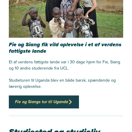
Og når jeg skal udskrive hjertepatienterne til eget hjem, er det
også en fordel, at jeg har været i praktik i hjemmeplejen og
ved, hvordan sygeplejerskerne arbejder ude i borgerens
hjem.
Så jeg har virkelig fået en god ballast, fordi jeg har været i
Fie og Siang fik vild oplevelse i et af verdens
praktik så mange forskellige steder og mødt så mange
fattigste lande
forskellige patientgrupper.
Et af verdens fattigste lande var i 30 dage hjem for Fie, Siang
og 10 andre studerende fra UCL.
Studieturen til Uganda blev en både barsk, spændende og
lærerig oplevelse.
Fie og Siangs tur til Uganda
Studiested og studieliv