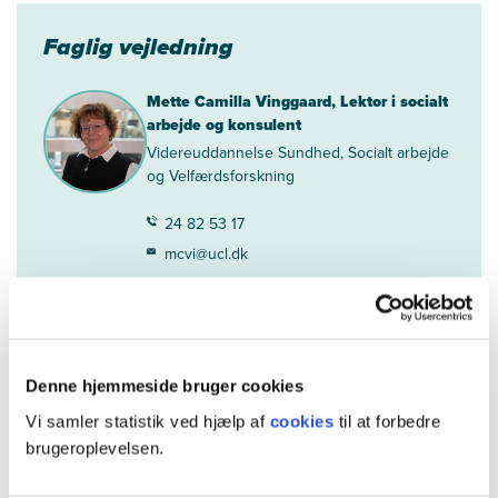
Faglig vejledning
Mette Camilla Vinggaard, Lektor i socialt
arbejde og konsulent
Videreuddannelse Sundhed, Socialt arbejde
og Velfærdsforskning
24 82 53 17
mcvi@ucl.dk
Vejledning om tilmelding
Denne hjemmeside bruger cookies
Semra Jonuz
Studiesekretær
Vi samler statistik ved hjælp af
cookies
til at forbedre
brugeroplevelsen.
63 18 40 12
sejo@ucl.dk