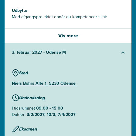
Udbytte
Med afgangsprojektet opnår du kompetencer til at:
Analysere og vurdere komplekse problemstillinger med
Vis mere
afsæt i forskningsbaseret viden og praksiserfaring.
Udvikle og begrunde løsninger på et metodisk og
3. februar 2027 - Odense M
analytisk grundlag.
Indgå i strategiske og udviklingsorienterede processer
inden for dit fagområde.
Sted
Niels Bohrs Allé 1, 5230 Odense
Du bliver i stand til at tage professionel del i ledelses-,
Undervisning
udviklings- og forandringsopgaver, hvor du kan omsætte
teori til praksis og skabe værdi i komplekse organisatoriske
I tidsrummet
09.00 - 15.00
sammenhænge.
Datoer:
3/2/2027, 10/3, 7/4/2027
Eksamen