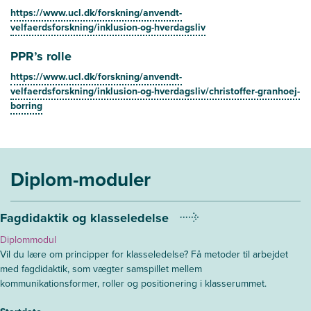
https://www.ucl.dk/forskning/anvendt-
velfaerdsforskning/inklusion-og-hverdagsliv
PPR’s rolle
https://www.ucl.dk/forskning/anvendt-
velfaerdsforskning/inklusion-og-hverdagsliv/christoffer-granhoej-
borring
Diplom-moduler
Fagdidaktik og klasseledelse
Diplommodul
Vil du lære om principper for klasseledelse? Få metoder til arbejdet
med fagdidaktik, som vægter samspillet mellem
kommunikationsformer, roller og positionering i klasserummet.