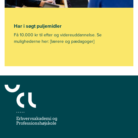
Har i søgt puljemidler
Få 10.000 kr til efter og videreuddannelse. Se
mulighederne her: [lærere og pædagoger]