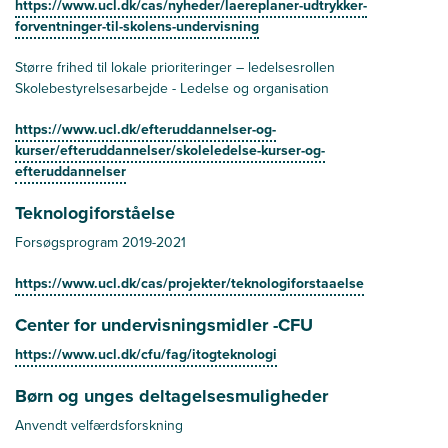
https://www.ucl.dk/cas/nyheder/laereplaner-udtrykker-
forventninger-til-skolens-undervisning
Større frihed til lokale prioriteringer – ledelsesrollen
Skolebestyrelsesarbejde - Ledelse og organisation
https://www.ucl.dk/efteruddannelser-og-
kurser/efteruddannelser/skoleledelse-kurser-og-
efteruddannelser
Teknologiforståelse
Forsøgsprogram 2019-2021
https://www.ucl.dk/cas/projekter/teknologiforstaaelse
Center for undervisningsmidler -CFU
https://www.ucl.dk/cfu/fag/itogteknologi
Børn og unges deltagelsesmuligheder
Anvendt velfærdsforskning