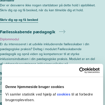
Startdato
Der er desværre ikke nogen startdatoer på dette hold i øjeblikket.
Skriv dig op og få besked, når du kan tilmelde dig et hold.
Skriv dig op og få besked
Fællesskabende pædagogik
Diplommodul
Er du interesseret i at udvikle inkluderende fællesskaber i din
pædagogiske praksis? Deltag i modulet Fællesskabende
pædagogik og opnå viden og kompetencer til at styrke
inklusionsindsatsen i din pædagogiske praksis. Modulet er en del
af uddannelsesretningen inklusionsvejleder på...
Startdato
24. august 2026 - Odense
25. januar 2027 - Odense
Denne hjemmeside bruger cookies
Tilmeld diplommodul
Vi samler statistik ved hjælp af
cookies
til at forbedre
brugeroplevelsen.
Socialkognitive udviklingsforstyrrelser