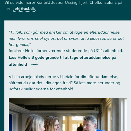
Vil du vide mere? Kontakt Jesper Ussing Hjort, Chefkonsulent, på
mail:
jehj@ucl.dk
.
”Til folk, som går med ønsker om at tage en efteruddannelse,
men hvor ens chef synes, det er svært at få tilpasset, så er det
her genialt,”
forklarer Helle, forhenværende studerende på UCL’s aftenhold.
Læs Helle's 3 gode grunde til at tage efteruddannelse på
aftenhold
Vil din arbejdsplads gerne vil betale for din efteruddannelse,
såfremt du gør det i din egen fritid? Så læs mere herunder og
udforsk mulighederne for aftenhold.