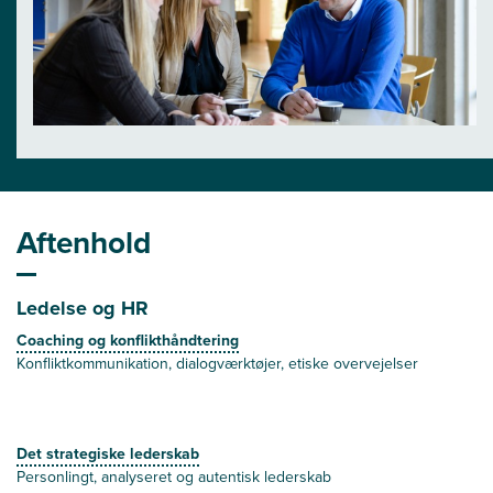
Aftenhold
Ledelse og HR
Coaching og konflikthåndtering
Konfliktkommunikation, dialogværktøjer, etiske overvejelser
Det strategiske lederskab
Personlingt, analyseret og autentisk lederskab