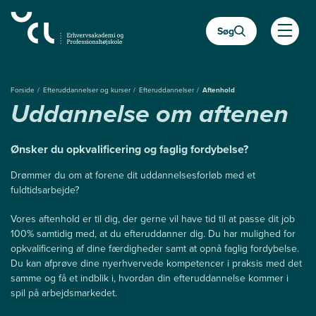
Gå
til
Søg
hovedindhold
Åben
Forside
Efteruddannelser og kurser
Efteruddannelser
Aftenhold
Uddannelse om aftenen
Ønsker du opkvalificering og faglig fordybelse?
Drømmer du om at forene dit uddannelsesforløb med et
fuldtidsarbejde?
Vores aftenhold er til dig, der gerne vil have tid til at passe dit job
100% samtidig med, at du efteruddanner dig. Du har mulighed for
opkvalificering af dine færdigheder samt at opnå faglig fordybelse.
Du kan afprøve dine nyerhvervede kompetencer i praksis med det
samme og få et indblik i, hvordan din efteruddannelse kommer i
spil på arbejdsmarkedet.