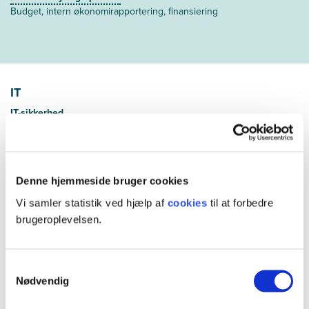
Budget, intern økonomirapportering, finansiering
IT
IT-sikkerhed
Netværk og cloud, sikkerhedsmekanismer, udviklingstendenser
Denne hjemmeside bruger cookies
Vi samler statistik ved hjælp af
cookies
til at forbedre
brugeroplevelsen.
Videregående systemudvikling
Kvalitetssikring, projektplanlægning og procestilpasning
Samtykkevalg
Nødvendig
Programmering