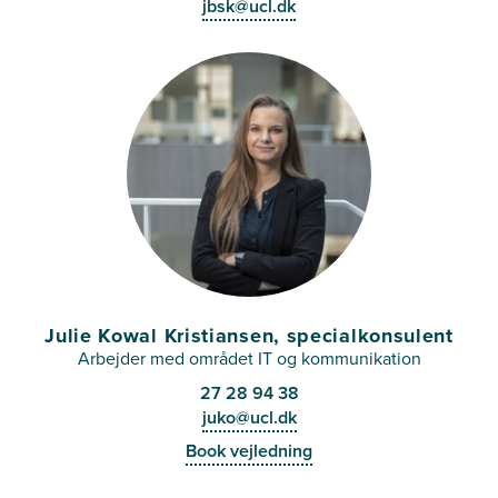
jbsk@ucl.dk
Julie Kowal Kristiansen, specialkonsulent
Arbejder med området IT og kommunikation
27 28 94 38
juko@ucl.dk
Book vejledning