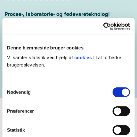
Proces-, laboratorie- og fødevareteknologi
Fødevareproduktion, sikkerhed, lovgivning og kvalitet.
Proces-, laboratorie- og fødevareteknologi
Denne hjemmeside bruger cookies
VVS-installation
Vi samler statistik ved hjælp af
cookies
til at forbedre
Projektering, dimensionering, installation og drift.
brugeroplevelsen.
VVS-installation
Samtykkevalg
Nødvendig
Ledelse og administration
Præferencer
Ledelse
Statistik