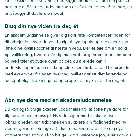
stor fleksibilitet til selv at tilrettelægge modulerne i det tempo, der
passer dig. Så længe uddannelsen er afsluttet senest 6 år efter, du
er påbegyndt det første modul.
Brug din nye viden fra dag ét
En akademiuddannelse giver dig konkrete kompetencer inden for
dit arbejdsfelt, hvor du ved hjælp af nye inputs og redskaber kan
løfte dine kvalifikationer til næste niveau. Der er tale om en solid
opkvalificering, hvor du får rig mulighed for gennem teori, metoder
og værktøjer at bygge oven på det, du allerede kan. I
undervisningen kommer du og dine medstuderende til at arbejde
med eksempler fra egen hverdag, hvilket gør studiet levende og
håndgribeligt. Du kan gå ud og bruge den nye viden fra dag ét.
Åbn nye døre med en akademiuddannelse
Du kan også bruge akademiuddannelsen til at åbne nye døre for
dig selv arbejdsmæssigt. Hvis du sigter mod at skabe nye
jobmuligheder, kan uddannelsen supplere din faglighed med ny
viden og andre retninger. Du kan med andre ord sikre dig nye
kompetencer, som du kan bruge i dit nuværende job, eller som du