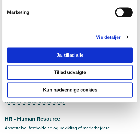
Analyse, planlægning og udførsel af ledelse
Marketing
Ledelse
Offentlig forvaltning og administration
Vis detaljer
Sagsbehandling, jura, økonomi og borgerkommunikation.
Offentlig forvaltning og administration
Ja, tillad alle
Fleksibel akademiuddannelse
Tillad udvalgte
Sammensætte din egen akademiuddannelse af moduler på tværs af
fagligheder.
Kun nødvendige cookies
Fleksibel akademiuddannelse
HR - Human Resource
Ansættelse, fastholdelse og udvikling af medarbejdere.